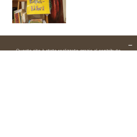
Questo sito è stato realizzato grazie al contributo
di Fondazione Cariplo.
Sito
Chi siamo